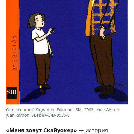
O meu nome é Skywalker. Ediciones SM, 2003. Илл.: Alonso
Juan Ramón ISBN: 84-348-9535-8
«Меня зовут Скайуокер»
— история