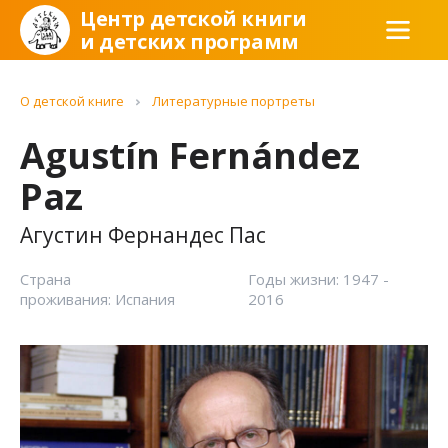
Центр детской книги
и детских программ
О детской книге
Литературные портреты
Agustín Fernández
Paz
Агустин Фернандес Пас
Страна
Годы жизни: 1947 -
проживания: Испания
2016