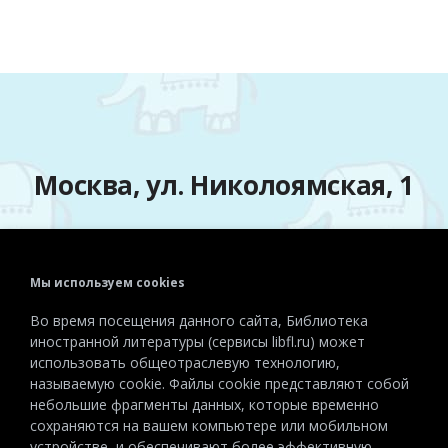
Москва, ул. Николоямская, 1
Мы используем cookies
Телефон:
+7 (495) 915-72-81
Во время посещения данного сайта, Библиотека
Эл. почта:
detiinostranki@libfl.ru
иностранной литературы (сервисы libfl.ru) может
использовать общеотраслевую технологию,
называемую cookie. Файлы cookie представляют собой
небольшие фрагменты данных, которые временно
сохраняются на вашем компьютере или мобильном
устройстве, и обеспечивают более эффективную