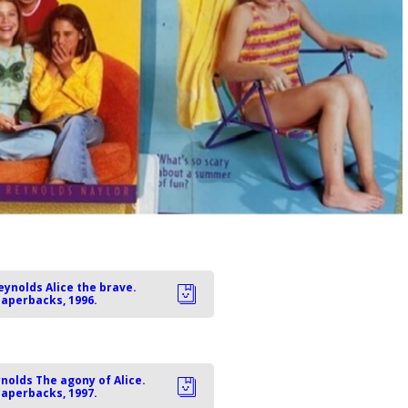
Reynolds Alice the brave.
paperbacks, 1996.
ynolds The agony of Alice.
paperbacks, 1997.