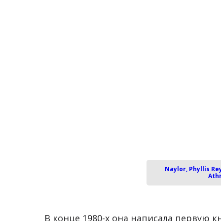
Naylor, Phyllis R
Ath
В конце 1980-х она написала первую кн