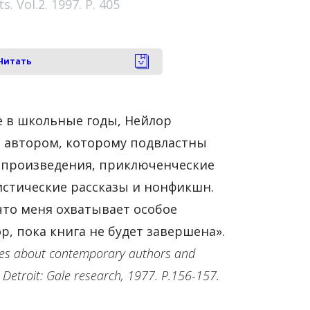
. Vol.2. 1997. P. 405
Читать
е в школьные годы, Нейлор
 автором, которому подвластны
 произведения, приключенческие
истические рассказы и нонфикшн.
 что меня охватывает особое
ор, пока книга не будет завершена».
res about contemporary authors and
. Detroit: Gale research, 1977. P.156-157.