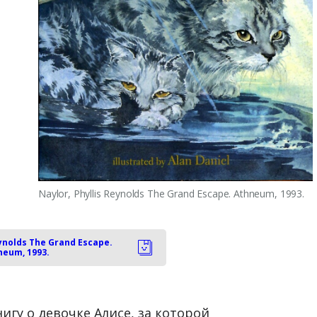
Naylor, Phyllis Reynolds The Grand Escape. Athneum, 1993.
eynolds The Grand Escape.
neum, 1993.
игу о девочке Алисе, за которой