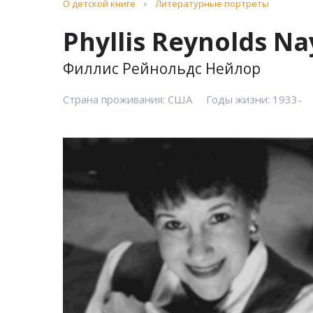
О детской книге
Литературные портреты
Phyllis Reynolds Na
Филлис Рейнольдс Нейлор
Страна проживания: США
Годы жизни: 1933-