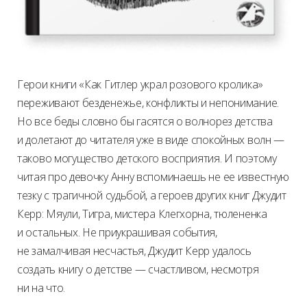
Герои книги «Как Гитлер украл розового кролика»
переживают безденежье, конфликты и непонимание.
Но все беды словно бы гасятся о волнорез детства
и долетают до читателя уже в виде спокойных волн —
таково могущество детского восприятия. И поэтому
читая про девочку Анну вспоминаешь не ее известную
тезку с трагичной судьбой, а героев других книг Джудит
Керр: Мяули, Тигра, мистера Клегхорна, тюлененка
и остальных. Не приукрашивая события,
не замалчивая несчастья, Джудит Керр удалось
создать книгу о детстве — счастливом, несмотря
ни на что.