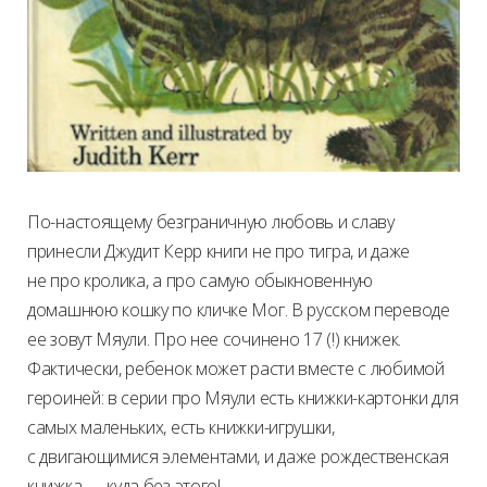
По-настоящему безграничную любовь и славу
принесли Джудит Керр книги не про тигра, и даже
не про кролика, а про самую обыкновенную
домашнюю кошку по кличке Мог. В русском переводе
ее зовут Мяули. Про нее сочинено 17 (!) книжек.
Фактически, ребенок может расти вместе с любимой
героиней: в серии про Мяули есть книжки-картонки для
самых маленьких, есть книжки-игрушки,
с двигающимися элементами, и даже рождественская
книжка — куда без этого!