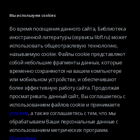
В будние дни — с 11.00 до 21.00
В выходные дни — с 11.00 до 19.00
Мы используем cookies
Запись читателей и вход их в библиотеку завершается за
Во время посещения данного сайта, Библиотека
полчаса до окончания работы.
иностранной литературы (сервисы libfl.ru) может
использовать общеотраслевую технологию,
называемую cookie. Файлы cookie представляют
собой небольшие фрагменты данных, которые
временно сохраняются на вашем компьютере
или мобильном устройстве, и обеспечивают
© 2025 Федеральное государственное бюджетное учреждение
более эффективную работу сайта. Продолжая
культуры «Всероссийская государственная библиотека
просматривать данный сайт, Вы соглашаетесь с
иностранной литературы имени М.И.Рудомино». Вся информация,
использованием файлов cookie и принимаете
представленная на сайте охраняется авторским правом и другими
условия
, а также соглашаетесь с тем, что мы
правами на интеллектуальную собственность и является
обрабатываем Ваши персональные данные с
собственностью соответствующих правообладателей или
использованием метрических программ.
БИБЛИОТЕКИ.
Подробнее