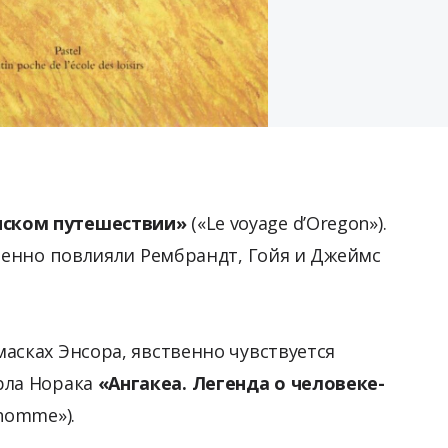
нском путешествии»
(«Le voyage d’Oregon»).
обенно повлияли Рембрандт, Гойя и Джеймс
асках Энсора, явственно чувствуется
рла Норака
«Ангакеа. Легенда о человеке-
-homme»).