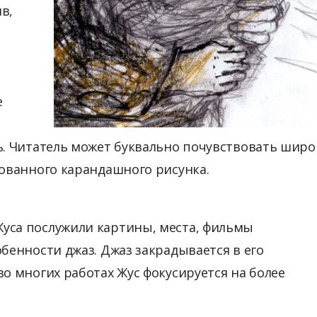
в,
е
ь. Читатель может буквально почувствовать широ
сованного карандашного рисунка.
уса послужили картины, места, фильмы
бенности джаз. Джаз закрадывается в его
о многих работах Жус фокусируется на более