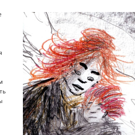
е
я
м
ть
ы