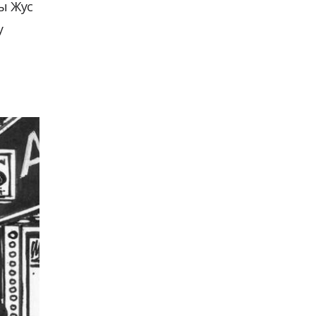
ы Жус
у