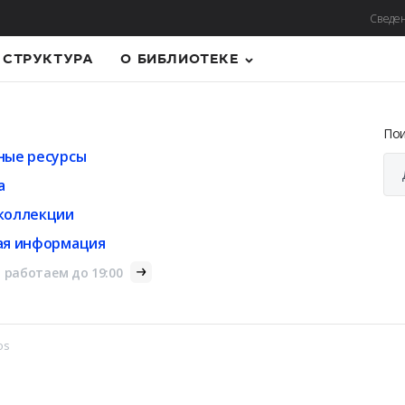
Сведен
СТРУКТУРА
О БИБЛИОТЕКЕ
По
ные ресурсы
а
коллекции
ая информация
 работаем до 19:00
os