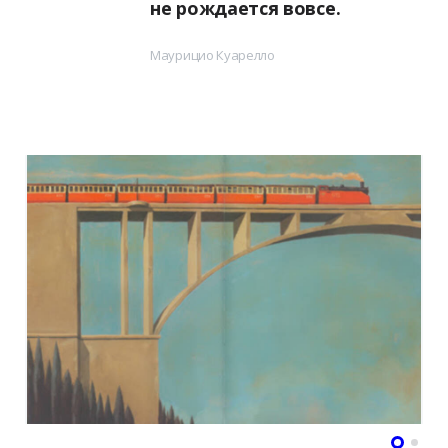
не рождается вовсе.
Маурицио Куарелло