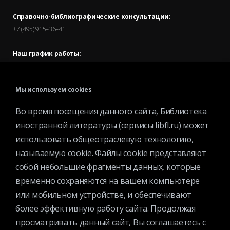
Справочно-библиографические консультации:
+7 (495) 915–36–41
Наш график работы:
В будние дни — с 11.00 до 21.00
В выходные дни — с 11.00 до 19.00
Мы используем cookies
Запись читателей и вход их в библиотеку завершается за
Во время посещения данного сайта, Библиотека
полчаса до окончания работы.
иностранной литературы (сервисы libfl.ru) может
использовать общеотраслевую технологию,
называемую cookie. Файлы cookie представляют
собой небольшие фрагменты данных, которые
временно сохраняются на вашем компьютере
или мобильном устройстве, и обеспечивают
© 2025 Федеральное государственное бюджетное учреждение
более эффективную работу сайта. Продолжая
культуры «Всероссийская государственная библиотека
просматривать данный сайт, Вы соглашаетесь с