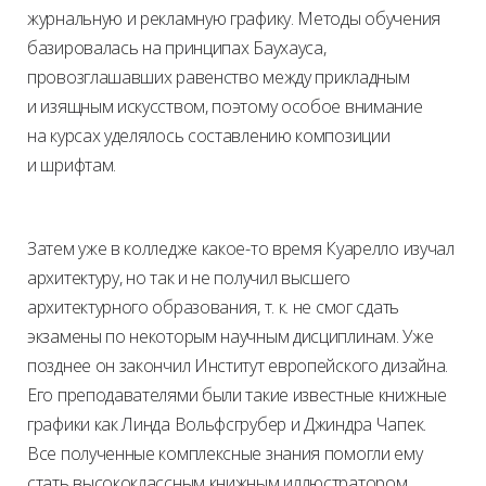
журнальную и рекламную графику. Методы обучения
базировалась на принципах Баухауса,
провозглашавших равенство между прикладным
и изящным искусством, поэтому особое внимание
на курсах уделялось составлению композиции
и шрифтам.
Затем уже в колледже какое-то время Куарелло изучал
архитектуру, но так и не получил высшего
архитектурного образования, т. к. не смог сдать
экзамены по некоторым научным дисциплинам. Уже
позднее он закончил Институт европейского дизайна.
Его преподавателями были такие известные книжные
графики как Линда Вольфсгрубер и Джиндра Чапек.
Все полученные комплексные знания помогли ему
стать высококлассным книжным иллюстратором.