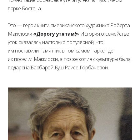
Точно такие бронзовые утята гуляют в Публичном
парке Бостона.
Это — герои книги американского художника Роберта
Макклоски
«Дорогу утятам!»
История о семействе
уток оказалась настолько популярной, что
им поставили памятник в том самом парке, где
их поселил Макклоски, а позже копия скульптуры была
подарена Барбарой Буш Раисе Горбачевой.