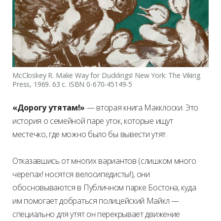
McCloskey R. Make Way for Ducklings! New York: The Viking
Press, 1969. 63 c. ISBN 0-670-45149-5
«Дорогу утятам!»
— вторая книга Макклоски. Это
история о семейной паре уток, которые ищут
местечко, где можно было бы вывести утят.
Отказавшись от многих вариантов (слишком много
черепах! носятся велосипедисты!), они
обосновываются в Публичном парке Бостона, куда
им помогает добраться полицейский Майкл —
специально для утят он перекрывает движение