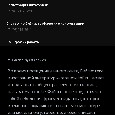
Регистрация читателей:
+7 (495) 915-35-03
Справочно-библиографические консультации:
+7 (495) 915–36–41
Наш график работы:
В будние дни — с 11.00 до 21.00
В выходные дни — с 11.00 до 19.00
Мы используем cookies
Запись читателей и вход их в библиотеку завершается за
Во время посещения данного сайта, Библиотека
полчаса до окончания работы.
иностранной литературы (сервисы libfl.ru) может
использовать общеотраслевую технологию,
называемую cookie. Файлы cookie представляют
собой небольшие фрагменты данных, которые
временно сохраняются на вашем компьютере
или мобильном устройстве, и обеспечивают