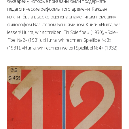
букварей», которые призваны были поддержать
педагогические реформы того времени. Каждая
из книг была высоко оценена знаменитым немецким
философом Вальтером Беньямином. Книги «Hurra, wir
lessen! Hurra, wir schreiben! Ein Spielfibel» (1930), «Spiel-
Fibel № 2» (1931), «Hurra, wir rechnen! Spielfibel № 3»
(1931), «Hurra, wir rechnen weiter! Spielfibel № 4» (1932).