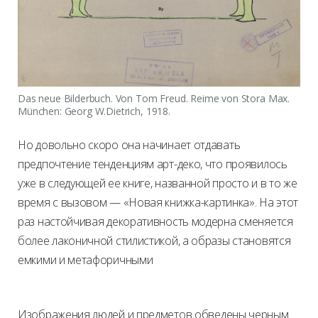
Das neue Bilderbuch. Von Tom Freud. Reime von Stora Max.
München: Georg W.Dietrich, 1918.
Но довольно скоро она начинает отдавать
предпочтение тенденциям арт-деко, что проявилось
уже в следующей ее книге, названной просто и в то же
время с вызовом — «Новая книжка-картинка». На этот
раз настойчивая декоративность модерна сменяется
более лаконичной стилистикой, а образы становятся
емкими и метафоричными
Изображения людей и предметов обведены черным