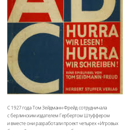
С 1927 года Том Зейдманн-Фрейд сотрудничала
с берлинским издателем Гербертом Штуффером
и вместе они разработали проект четырех «Игровых