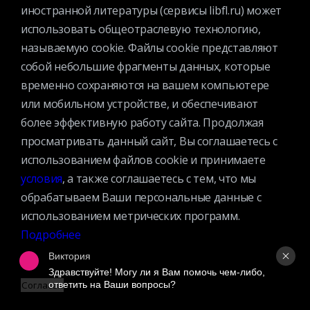
НОВОСТИ
иностранной литературы (сервисы libfl.ru) может
СТРУКТУРА
использовать общеотраслевую технологию,
О БИБЛИОТЕКЕ
называемую cookie. Файлы cookie представляют
собой небольшие фрагменты данных, которые
временно сохраняются на вашем компьютере
или мобильном устройстве, и обеспечивают
более эффективную работу сайта. Продолжая
просматривать данный сайт, Вы соглашаетесь с
Контактная информация
использованием файлов cookie и принимаете
Вакансии
условия
, а также соглашаетесь с тем, что мы
Услуги
обрабатываем Ваши персональные данные с
История библиотеки
использованием метрических программ.
Спецпроекты
Подробнее
Премии
Виктория
Официальные документы
Здравствуйте! Могу ли я Вам помочь чем-либо, 
ответить на Ваши вопросы?
Согласен
Противодействие коррупции
Противодействие экстремизму