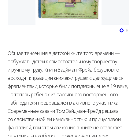
Общая тенденция в детской книге того времени —
побуждать детей к самостоятельному творчеству
и ручному труду. Книги Задйман-Фрейд безусловно
восходят к традиции книжек-игрушек с движущимися
фрагментами, которые были популярны еще в 19 веке,
но теперь ребенок из пассивного восторженного
наблюдателя превращался в активного участника.
Современные задачи Том Зайдман-Фрейд решала
со свойственной ей изысканностью и причудливой
фантазией, при этом движение в книге не отвлекает
от чтения, а наоборот, поддерживает интерес