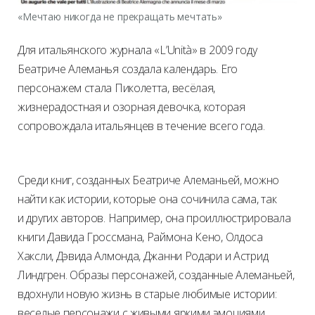
«Мечтаю никогда не прекращать мечтать»
Для итальянского журнала «L’Unità» в 2009 году
Беатриче Алеманья создала календарь. Его
персонажем стала Пиколетта, весёлая,
жизнерадостная и озорная девочка, которая
сопровождала итальянцев в течение всего года.
Среди книг, созданных Беатриче Алеманьей, можно
найти как истории, которые она сочинила сама, так
и других авторов. Например, она проиллюстрировала
книги Давида Гроссмана, Раймона Кено, Олдоса
Хаксли, Дэвида Алмонда, Джанни Родари и Астрид
Линдгрен. Образы персонажей, созданные Алеманьей,
вдохнули новую жизнь в старые любимые истории:
веселые персонажи с живыми яркими эмоциями