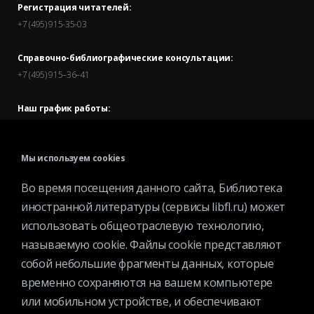
Регистрация читателей:
+7 (495) 915-35-03
Справочно-библиографические консультации:
+7 (495) 915–36–41
Наш график работы:
В будние дни — с 11.00 до 21.00
В выходные дни — с 11.00 до 19.00
Мы используем cookies
Запись читателей и вход их в библиотеку завершается за
Во время посещения данного сайта, Библиотека
полчаса до окончания работы.
иностранной литературы (сервисы libfl.ru) может
использовать общеотраслевую технологию,
называемую cookie. Файлы cookie представляют
собой небольшие фрагменты данных, которые
временно сохраняются на вашем компьютере
или мобильном устройстве, и обеспечивают