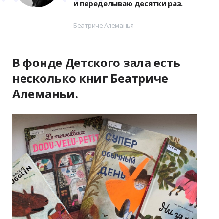
и переделываю десятки раз.
Беатриче Алеманья
В фонде Детского зала есть
несколько книг Беатриче
Алеманьи.