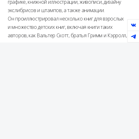
графике, книжной иллюстрации, живописи, дизайну
экслибрисов и штампов, а также анимации.
Он проиллюстрировал несколько книг для взрослых
и множество детских книг, включая книги таких
авторов, как Вальтер Скотт, братья Гримм и Кэрролл,
не только для словацких, но и для немецких,
австрийских, тайваньских и японских издателей.
Каллай — график и живописец и по профессии,
и по призванию. Это отразилось на стиле его
иллюстраций, в которых соединяются графика
и живопись. Традиционная графика представляет
собой черно-белые иллюстрации, выполненные
пером. Иллюстрации Каллая отличаются особой
утонченностью, динамичной штриховкой, тщательной
проработкой деталей и чувством образа.