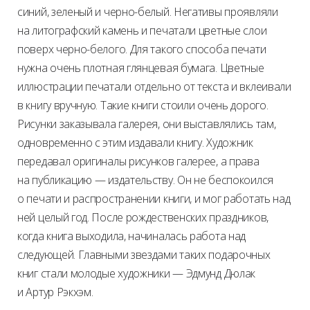
синий, зеленый и черно-белый. Негативы проявляли
на литографский камень и печатали цветные слои
поверх черно-белого. Для такого способа печати
нужна очень плотная глянцевая бумага. Цветные
иллюстрации печатали отдельно от текста и вклеивали
в книгу вручную. Такие книги стоили очень дорого.
Рисунки заказывала галерея, они выставлялись там,
одновременно с этим издавали книгу. Художник
передавал оригиналы рисунков галерее, а права
на публикацию — издательству. Он не беспокоился
о печати и распространении книги, и мог работать над
ней целый год. После рождественских праздников,
когда книга выходила, начиналась работа над
следующей. Главными звездами таких подарочных
книг стали молодые художники — Эдмунд Дюлак
и Артур Рэкхэм.