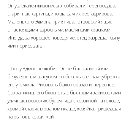
Он увлекался живописью: собирал и перепродавал
старинные картины, иногда сам их реставрировал.
Маленького Эдмона притягивал отцовский ящик
с настоящими, взрослыми, масляными красками.
Иногда, за хорошее поведение, отец разрешал сыну
ими порисовать.
Школу Эдмон не любил. Он не был задирой или
безудержным шалуном, но бессмысленная зубрежка
его утомляла. Рисовать было гораздо интереснее.
Сохранились его блокноты с быстрыми зарисовками
уличных прохожих: булочница с корзиной на голове,
хромой старик в рваном плаще, хозяйка, пришедшая
на рынок в корзинкой.