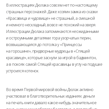
В иллюстрациях Дюлака совсем нет по-настоящему
страшных персонажей. Даже хозяин замка из сказки
«Красавица и чудовище» не страшный, а смешной
и немного нескладный, вовсе не похожий на зверя.
Иллюстрации Дюлака запоминаются неожиданными
и остроумными деталями: гора узорчатых перин,
возвышающаяся до потолка у «Принцессы
на горошине», придворные мудрецы в «Спящей
красавице», которые заснули за игрой в бадминтон,
а в покоях самой Спящей красавицы в углу на подушке
устроился котенок.
Во время Первой мировой войны Дюлак активно
участвовал в благотворительных изданиях: деньги
на печать книги давало какое-нибудь значительное