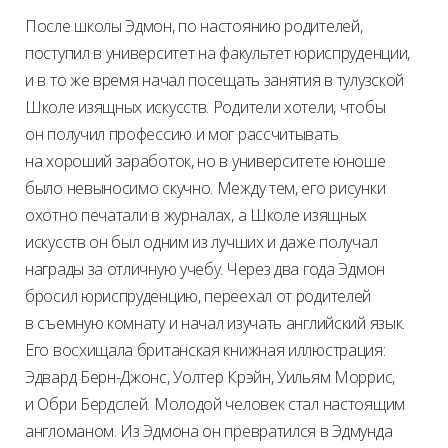
После школы Эдмон, по настоянию родителей,
поступил в университет на факультет юриспруденции,
и в то же время начал посещать занятия в тулузской
Школе изящных искусств. Родители хотели, чтобы
он получил профессию и мог рассчитывать
на хороший заработок, но в университете юноше
было невыносимо скучно. Между тем, его рисунки
охотно печатали в журналах, а Школе изящных
искусств он был одним из лучших и даже получал
награды за отличную учебу. Через два года Эдмон
бросил юриспруденцию, переехал от родителей
в съемную комнату и начал изучать английский язык.
Его восхищала британская книжная иллюстрация:
Эдвард Берн-Джонс, Уолтер Крэйн, Уильям Моррис,
и Обри Бердслей. Молодой человек стал настоящим
англоманом. Из Эдмона он превратился в Эдмунда