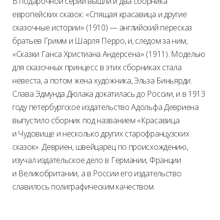
В подарочной серии вышли и два сборника
европейских сказок: «Спящая красавица и другие
сказочные истории» (1910) — английский пересказ
братьев Гримм и Шарля Перро, и, следом за ним,
«Сказки Ганса Христиана Андерсена» (1911). Моделью
для сказочных принцесс в этих сборниках стала
невеста, а потом жена художника, Эльза Биньярди.
Слава Эдмунда Дюлака докатилась до России, и в 1913
году петербургское издательство Адольфа Девриена
выпустило сборник под названием «Красавица
и Чудовище и несколько других старофранцузских
сказок». Девриен, швейцарец по происхождению,
изучал издательское дело в Германии, Франции
и Великобритании, а в России его издательство
славилось полиграфическим качеством.