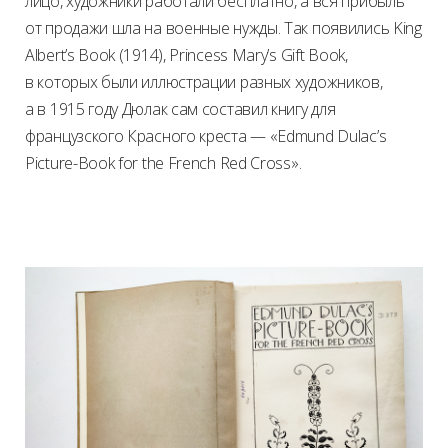
лицо, художники работали бесплатно, а вся прибыль
от продажи шла на военные нужды. Так появились King
Albert’s Book (1914), Princess Mary’s Gift Book,
в которых были иллюстрации разных художников,
а в 1915 году Дюлак сам составил книгу для
французского Красного креста — «Edmund Dulac’s
Picture-Book for the French Red Cross».