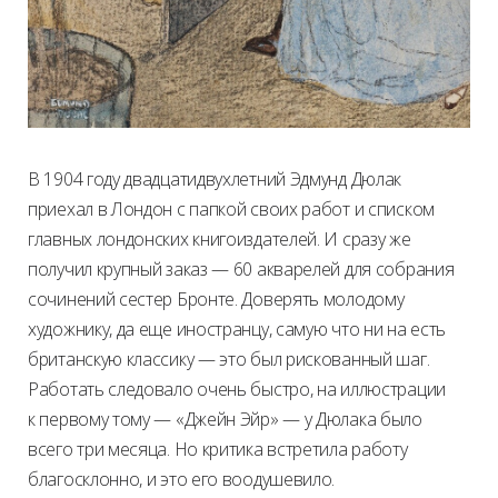
В 1904 году двадцатидвухлетний Эдмунд Дюлак
приехал в Лондон с папкой своих работ и списком
главных лондонских книгоиздателей. И сразу же
получил крупный заказ — 60 акварелей для собрания
сочинений сестер Бронте. Доверять молодому
художнику, да еще иностранцу, самую что ни на есть
британскую классику — это был рискованный шаг.
Работать следовало очень быстро, на иллюстрации
к первому тому — «Джейн Эйр» — у Дюлака было
всего три месяца. Но критика встретила работу
благосклонно, и это его воодушевило.