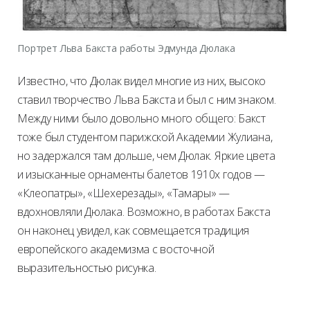
Портрет Льва Бакста работы Эдмунда Дюлака
Известно, что Дюлак видел многие из них, высоко
ставил творчество Льва Бакста и был с ним знаком.
Между ними было довольно много общего: Бакст
тоже был студентом парижской Академии Жулиана,
но задержался там дольше, чем Дюлак. Яркие цвета
и изысканные орнаменты балетов 1910х годов —
«Клеопатры», «Шехерезады», «Тамары» —
вдохновляли Дюлака. Возможно, в работах Бакста
он наконец увидел, как совмещается традиция
европейского академизма с восточной
выразительностью рисунка.