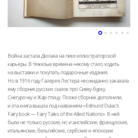
Война застала Дюлака на пике иллюстраторской
карьеры. В тяжелые времена некому стало ходить
на выставки и покупать подарочные издания.
Но в 1916 году Галерея Лестера неожиданно заказала
ему сборник русских сказок про Сивку-бурку,
Снегурочку и Жар-птицу. Позже сборник дополнили,
и эта книга вышла под названием «Edmund Dulac’s
Fairy book — Fairy Tales of the Allied Nations». В ней
были не только русские, но и английские, французские,
итальянские, бельгийские, сербские и японские