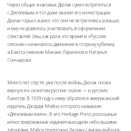
Через общих знакомых Дюлак сумел встретиться
с Дягилевым, и тот даже хвалил его иллюстрации.
Дюлак горько жалел, что они не встретились раньше,
и ему не довелось участвовать в оформлении
спектаклей. Увы, как раз в это время в «Русских
сезонах» начиналось движение в сторону кубизма,
а Бакста сменили Михаил Ларионов и Наталья
Гончарова.
Много лет спустя, уже после войны, Дюлак снова
вернулся к сюжетам русских сказок — и русских
балетов. В 1939 году к нему обратился американский
издатель Джордж Мэйси, которого называли
«Дягилевым книги». В его Heritage Press роскошные
иллюстрированные издания выходили небольшими
тиражами. Мэйси предложил Дюлаку самому выбрать,