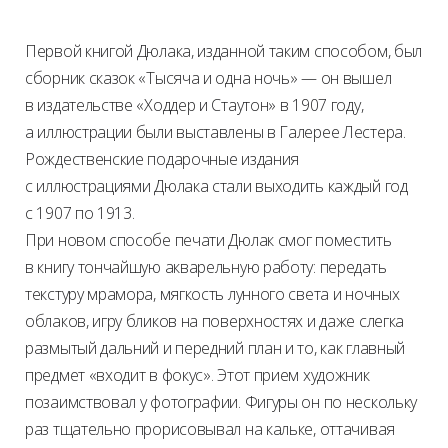
Первой книгой Дюлака, изданной таким способом, был
сборник сказок «Тысяча и одна ночь» — он вышел
в издательстве «Ходдер и Стаутон» в 1907 году,
а иллюстрации были выставлены в Галерее Лестера.
Рождественские подарочные издания
с иллюстрациями Дюлака стали выходить каждый год
с 1907 по 1913.
При новом способе печати Дюлак смог поместить
в книгу тончайшую акварельную работу: передать
текстуру мрамора, мягкость лунного света и ночных
облаков, игру бликов на поверхностях и даже слегка
размытый дальний и передний план и то, как главный
предмет «входит в фокус». Этот прием художник
позаимствовал у фотографии. Фигуры он по нескольку
раз тщательно прорисовывал на кальке, оттачивая