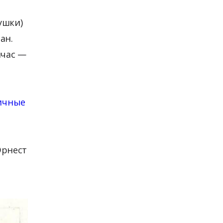
ушки)
ан.
йчас —
ичные
Эрнест