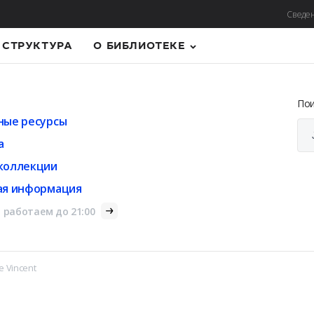
Сведен
СТРУКТУРА
О БИБЛИОТЕКЕ
По
ные ресурсы
а
коллекции
ая информация
 работаем до 21:00
e Vincent