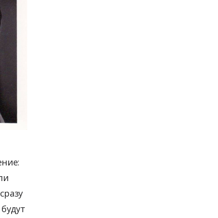
ение:
ли
сразу
 будут