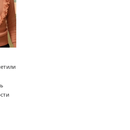
метили
ть
ости