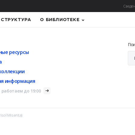
Сведен
СТРУКТУРА
О БИБЛИОТЕКЕ
По
ные ресурсы
а
коллекции
ая информация
 работаем до 19:00
risol Misenta)