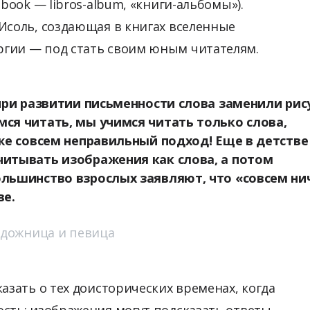
book — libros-album, «книги-альбомы»).
Исоль, создающая в книгах вселенные
гии — под стать своим юным читателям.
 при развитии письменности слова заменили рис
ся читать, мы учимся читать только слова,
 же совсем неправильный подход! Еще в детстве
читывать изображения как слова, а потом
ольшинство взрослых заявляют, что «совсем ни
ве.
удожница и певица
азать о тех доисторических временах, когда