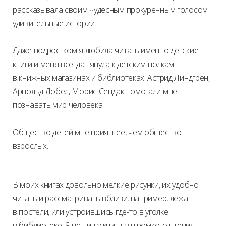
рассказывала своим чудесным прокуренным голосом
удивительные истории.
Даже подростком я любила читать именно детские
книги и меня всегда тянула к детским полкам
в книжных магазинах и библиотеках. Астрид Линдгрен,
Арнольд Лобел, Морис Сендак помогали мне
познавать мир человека.
Общество детей мне приятнее, чем общество
взрослых.
В моих книгах довольно мелкие рисунки, их удобно
читать и рассматривать вблизи, например, лежа
в постели, или устроившись где-то в уголке
в библиотеке. Я не пишу книг для громкого чтения,