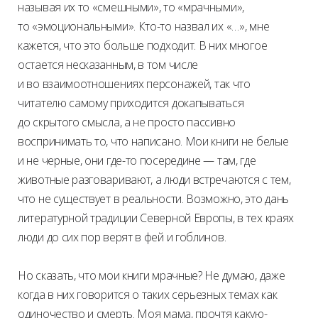
называя их то «смешными», то «мрачными»,
то «эмоциональными». Кто-то назвал их «…», мне
кажется, что это больше подходит. В них многое
остается несказанным, в том числе
и во взаимоотношениях персонажей, так что
читателю самому приходится докапываться
до скрытого смысла, а не просто пассивно
воспринимать то, что написано. Мои книги не белые
и не черные, они где-то посередине — там, где
животные разговаривают, а люди встречаются с тем,
что не существует в реальности. Возможно, это дань
литературной традиции Северной Европы, в тех краях
люди до сих пор верят в фей и гоблинов.
Но сказать, что мои книги мрачные? Не думаю, даже
когда в них говорится о таких серьезных темах как
одиночество и смерть. Моя мама, прочтя какую-