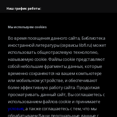
Наш график работы:
В будние дни — с 11.00 до 21.00
В выходные дни — с 11.00 до 19.00
Мы используем cookies
Запись читателей и вход их в библиотеку завершается за
Во время посещения данного сайта, Библиотека
полчаса до окончания работы.
иностранной литературы (сервисы libfl.ru) может
использовать общеотраслевую технологию,
называемую cookie. Файлы cookie представляют
собой небольшие фрагменты данных, которые
временно сохраняются на вашем компьютере
или мобильном устройстве, и обеспечивают
© 2025 Федеральное государственное бюджетное учреждение
более эффективную работу сайта. Продолжая
культуры «Всероссийская государственная библиотека
просматривать данный сайт, Вы соглашаетесь с
иностранной литературы имени М.И.Рудомино». Вся информация,
использованием файлов cookie и принимаете
представленная на сайте охраняется авторским правом и другими
условия
, а также соглашаетесь с тем, что мы
правами на интеллектуальную собственность и является
обрабатываем Ваши персональные данные с