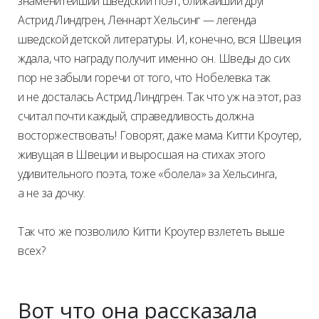
знаменитейший шведский поэт, ближайший друг
Астрид Линдгрен, Леннарт Хельсинг — легенда
шведской детской литературы. И, конечно, вся Швеция
ждала, что награду получит именно он. Шведы до сих
пор не забыли горечи от того, что Нобелевка так
и не досталась Астрид Линдгрен. Так что уж на этот, раз
считал почти каждый, справедливость должна
восторжествовать! Говорят, даже мама Китти Кроутер,
живущая в Швеции и выросшая на стихах этого
удивительного поэта, тоже «болела» за Хельсинга,
а не за дочку.
Так что же позволило Китти Кроутер взлететь выше
всех?
Вот что она рассказала