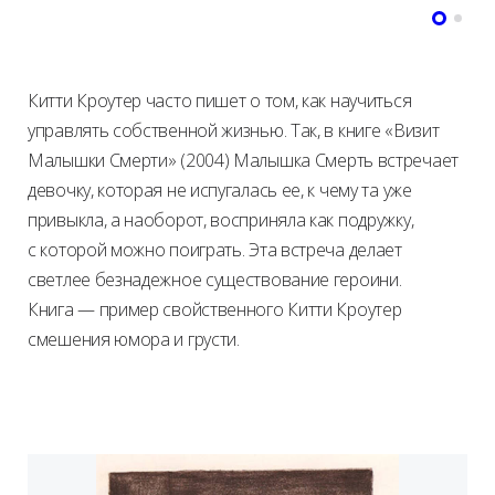
Китти Кроутер часто пишет о том, как научиться
управлять собственной жизнью. Так, в книге «Визит
Малышки Смерти» (2004) Малышка Смерть встречает
девочку, которая не испугалась ее, к чему та уже
привыкла, а наоборот, восприняла как подружку,
с которой можно поиграть. Эта встреча делает
светлее безнадежное существование героини.
Книга — пример свойственного Китти Кроутер
смешения юмора и грусти.