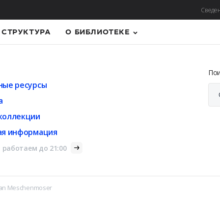
Сведен
СТРУКТУРА
О БИБЛИОТЕКЕ
По
ные ресурсы
а
коллекции
ая информация
 работаем до 21:00
ian Meschenmoser