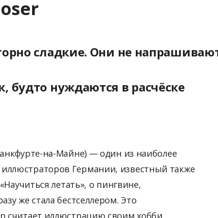
oser
иторно сладкие. Они не напрашиваю
к, будто нуждаются в расчёске
ранкфурте-на-Майне) — один из наиболее
 иллюстраторов Германии, известный также
 «Научиться летать», о пингвине,
азу же стала бестселлером. Это
ор считает иллюстрацию своим хобби