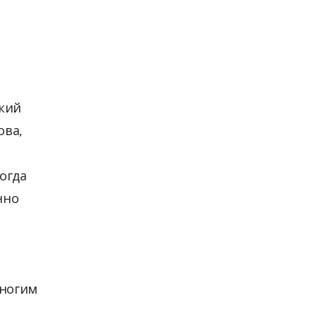
кий
ова,
когда
нно
многим