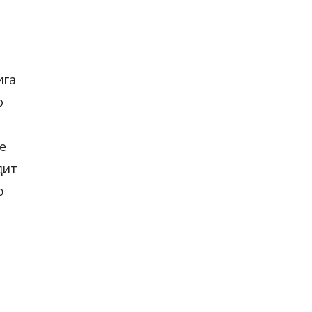
ига
о
е
дит
ю