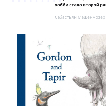
хобби стало второй р
Себастьян Мешенмозер