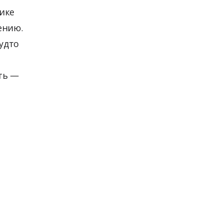
фике
ению.
удто
ать —