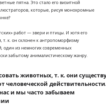
етные пятна. Это стало его визитной
иллюстраторов, которые, рисуя монохромные
ынке?
тских» работ — звери и птицы. И хотя его
 т. к. он склонен к антропоморфизму
й, один из немногих современных
ески забытому анималистическому жанру.
овать животных, т. к. они существ
от человеческой действительности
 нас и мы часто забываем
нии