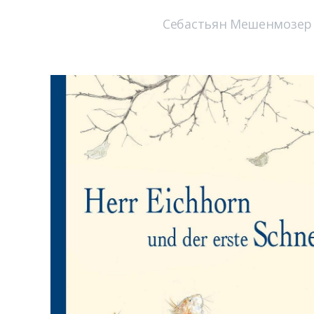
Себастьян Мешенмозер