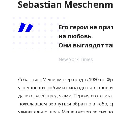
Sebastian Meschenm
Его герои не пр
на любовь.
Они выглядят та
New York Times
Себастьян Мешенмозер (род. в 1980 во Ф
успешных и любимых молодых авторов и
далеко за её пределами. Первая его книга
пожелавшем вернуться обратно в небо, ср
удивительно, ведь Мешенмозер до сих п