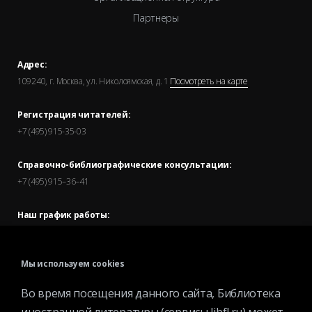
Партнеры
Адрес:
109240, г. Москва, ул. Николоямская, д. 1
Посмотреть на карте
Регистрация читателей:
+7 (495) 915-35-03
Справочно-библиографические консультации:
+7 (495) 915–36–41
Наш график работы:
В будние дни — с 11.00 до 21.00
В выходные дни — с 11.00 до 19.00
Мы используем cookies
Запись читателей и вход их в библиотеку завершается за
Во время посещения данного сайта, Библиотека
полчаса до окончания работы.