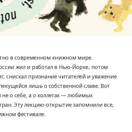
тно в современном книжном мире.
 России жил и работал в Нью-Йорке, потом
ниг, снискал признание читателей и уважение
 пекущейся лишь о собственной славе. Вот
 не о себе, а о коллегах — любимых
ран. Эту лекцию-открытие запомнили все,
ижном фестивале.