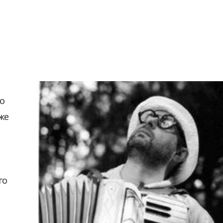
то
же
го