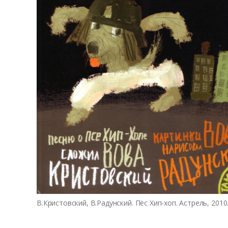
В.Кристовский, В.Радунский. Пёс Хип-хоп. Астрель, 2010