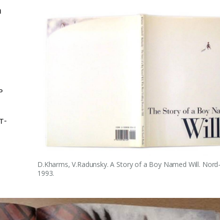
а
ь
т-
D.Kharms, V.Radunsky. A Story of a Boy Named Will. Nord
1993.