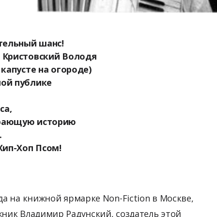
тельный шанс!
 Кристовский Володя
 капусте на огороде)
ой публике
са,
рающую историю
.
Хип-Хоп Псом!
да на книжной ярмарке Non-Fiction в Москве,
жник Владимир Радунский, создатель этой