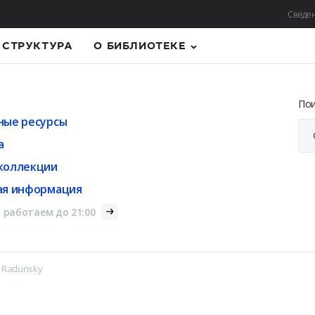
Сведен
СТРУКТУРА
О БИБЛИОТЕКЕ
По
ные ресурсы
а
коллекции
ая информация
 работаем до 21:00
r Radunsky