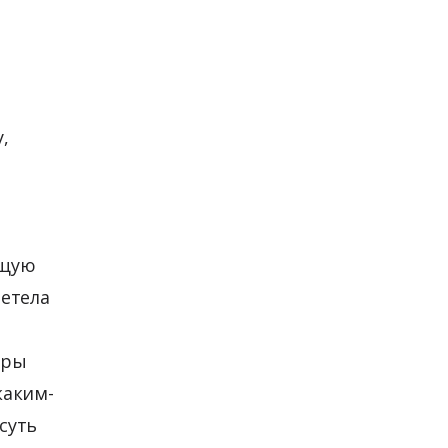
,
ющую
летела
оры
каким-
суть