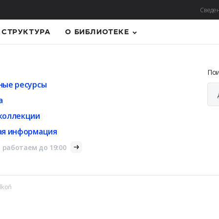
Сведен
СТРУКТУРА
О БИБЛИОТЕКЕ
По
ные ресурсы
а
коллекции
ая информация
 работаем до 19:00
ilkoń