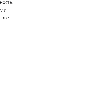
ность,
или
нове