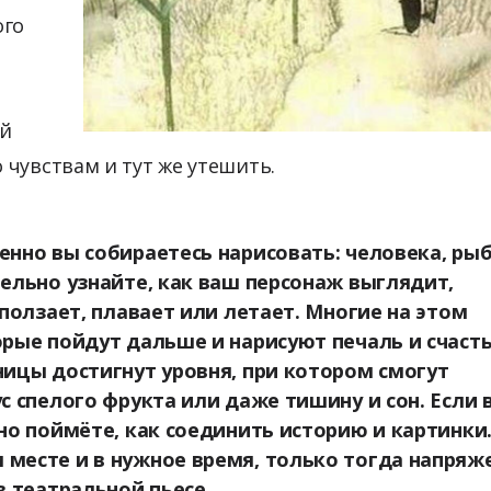
ого
ий
 чувствам и тут же утешить.
енно вы собираетесь нарисовать: человека, рыб
тельно узнайте, как ваш персонаж выглядит,
 ползает, плавает или летает. Многие на этом
орые пойдут дальше и нарисуют печаль и счасть
ницы достигнут уровня, при котором смогут
ус спелого фрукта или даже тишину и сон. Если 
чно поймёте, как соединить историю и картинки.
 месте и в нужное время, только тогда напряж
 в театральной пьесе