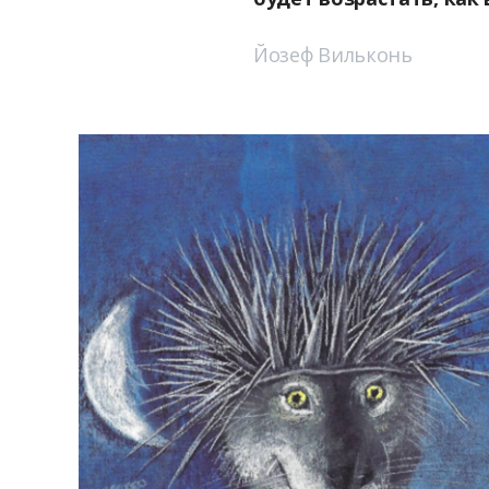
Йозеф Вильконь