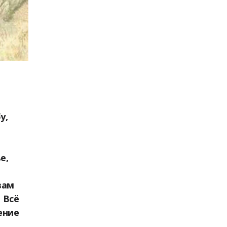
у,
е,
вам
 Всё
ение