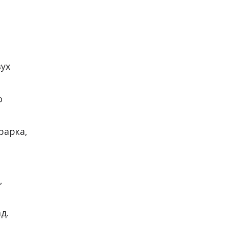
ух
о
рарка,
,
ад.