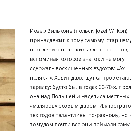
Йозеф Вильконь (польск. Jozef Wilkon)
принадлежит к тому самому, старшему
поколению польских иллюстраторов,
вспоминая которое знатоки не могут
сдержать восхищённых вздохов: «Ах,
поляки!». Ходит даже шутка про лета
тарелку: будто бы, в годах 60-70-х, про
она над Польшей и наделила местных
«маляров» особым даром. Иллюстрат
тех годов талантливы по-разному, но 
то чудом почти все они поймали саму 