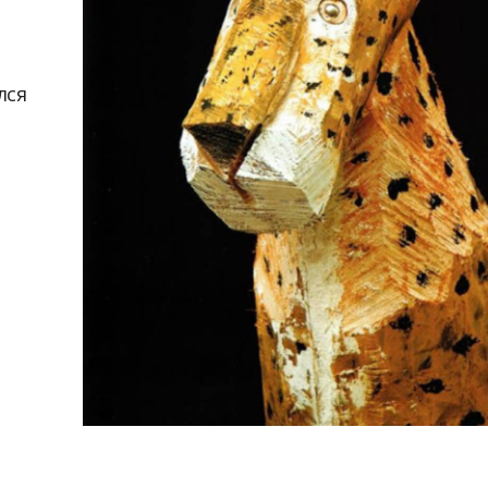
лся
о