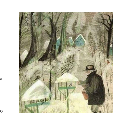
я
ь
го