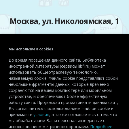
Москва, ул. Николоямская, 1
Мы используем cookies
Телефон:
+7 (495) 915-72-81
Во время посещения данного сайта, Библиотека
Эл. почта:
detiinostranki@libfl.ru
иностранной литературы (сервисы libfl.ru) может
использовать общеотраслевую технологию,
называемую cookie. Файлы cookie представляют собой
небольшие фрагменты данных, которые временно
сохраняются на вашем компьютере или мобильном
устройстве, и обеспечивают более эффективную
работу сайта. Продолжая просматривать данный сайт,
Вы соглашаетесь с использованием файлов cookie и
принимаете
условия
, а также соглашаетесь с тем, что
мы обрабатываем Ваши персональные данные с
использованием метрических программ.
Подробнее