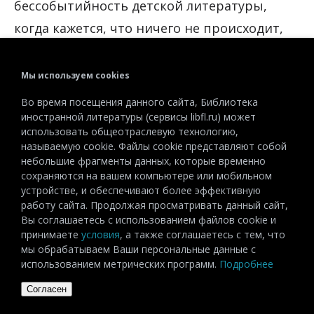
бессобытийность детской литературы,
когда кажется, что ничего не происходит,
но это «ничего» наполнено ощущениями,
мыслями, переживанием мира вокруг.
Мы используем cookies
Братья обсуждают, почему и у кого звенит
Во время посещения данного сайта, Библиотека
в ушах, размышляют, как папина трубка
иностранной литературы (сервисы libfl.ru) может
использовать общеотраслевую технологию,
помогает ему думать, мечтают, какие вещи
называемую cookie. Файлы cookie представляют собой
люди выбросят после зимы и что из них
небольшие фрагменты данных, которые временно
сохраняются на вашем компьютере или мобильном
можно будет сделать — и так далее. Это
устройстве, и обеспечивают более эффективную
работу сайта. Продолжая просматривать данный сайт,
глубокое прочувствование мгновения,
Вы соглашаетесь с использованием файлов cookie и
жизнь в «здесь и сейчас» — одно из условия
принимаете
условия
, а также соглашаетесь с тем, что
мы обрабатываем Ваши персональные данные с
счастливого детства, о котором взрослым
использованием метрических программ.
Подробнее
необходимо напоминать хотя бы время
Согласен
от времени.