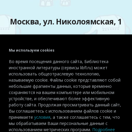
Москва, ул. Николоямская, 1
Мы используем cookies
Телефон:
+7 (495) 915-72-81
Во время посещения данного сайта, Библиотека
Эл. почта:
detiinostranki@libfl.ru
иностранной литературы (сервисы libfl.ru) может
использовать общеотраслевую технологию,
называемую cookie. Файлы cookie представляют собой
небольшие фрагменты данных, которые временно
сохраняются на вашем компьютере или мобильном
устройстве, и обеспечивают более эффективную
работу сайта. Продолжая просматривать данный сайт,
Вы соглашаетесь с использованием файлов cookie и
принимаете
условия
, а также соглашаетесь с тем, что
мы обрабатываем Ваши персональные данные с
использованием метрических программ.
Подробнее