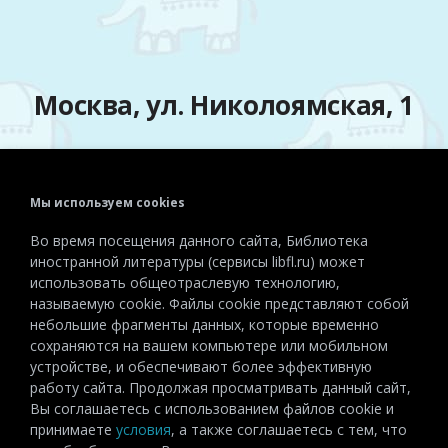
Москва, ул. Николоямская, 1
Мы используем cookies
Телефон:
+7 (495) 915-72-81
Во время посещения данного сайта, Библиотека
Эл. почта:
detiinostranki@libfl.ru
иностранной литературы (сервисы libfl.ru) может
использовать общеотраслевую технологию,
называемую cookie. Файлы cookie представляют собой
небольшие фрагменты данных, которые временно
сохраняются на вашем компьютере или мобильном
устройстве, и обеспечивают более эффективную
работу сайта. Продолжая просматривать данный сайт,
Вы соглашаетесь с использованием файлов cookie и
принимаете
условия
, а также соглашаетесь с тем, что