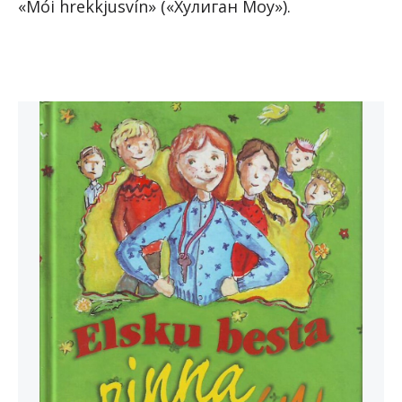
«Mói hrekkjusvín» («Хулиган Моу»).