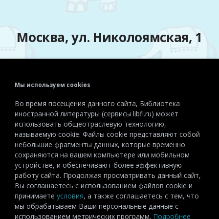
Москва, ул. Николоямская, 1
Мы используем cookies
Телефон:
+7 (495) 915-72-81
Во время посещения данного сайта, Библиотека
Эл. почта:
detiinostranki@libfl.ru
иностранной литературы (сервисы libfl.ru) может
использовать общеотраслевую технологию,
называемую cookie. Файлы cookie представляют собой
небольшие фрагменты данных, которые временно
сохраняются на вашем компьютере или мобильном
устройстве, и обеспечивают более эффективную
работу сайта. Продолжая просматривать данный сайт,
Вы соглашаетесь с использованием файлов cookie и
принимаете
условия
, а также соглашаетесь с тем, что
мы обрабатываем Ваши персональные данные с
использованием метрических программ.
Подробнее