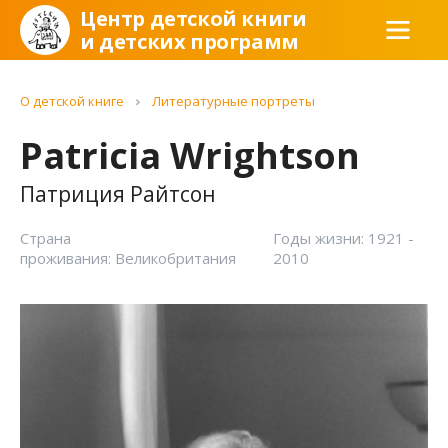
Центр детской книги
и детских программ
О детской книге
Литературные портреты
Patricia Wrightson
Патриция Райтсон
Страна
Годы жизни: 1921 -
проживания: Великобритания
2010