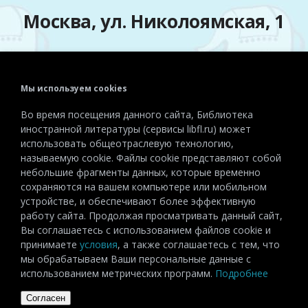
Москва, ул. Николоямская, 1
Мы используем cookies
Телефон:
+7 (495) 915-72-81
Во время посещения данного сайта, Библиотека
Эл. почта:
detiinostranki@libfl.ru
иностранной литературы (сервисы libfl.ru) может
использовать общеотраслевую технологию,
называемую cookie. Файлы cookie представляют собой
небольшие фрагменты данных, которые временно
сохраняются на вашем компьютере или мобильном
устройстве, и обеспечивают более эффективную
работу сайта. Продолжая просматривать данный сайт,
Вы соглашаетесь с использованием файлов cookie и
принимаете
условия
, а также соглашаетесь с тем, что
мы обрабатываем Ваши персональные данные с
использованием метрических программ.
Подробнее
Согласен