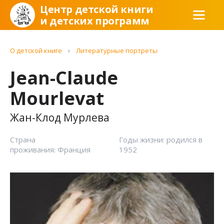
Центр детской книги
и детских программ
О детской книге
Литературные портреты
Jean-Claude
Mourlevat
Жан-Клод Мурлева
Страна
Годы жизни: родился в
проживания: Франция
1952