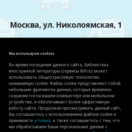
Москва, ул. Николоямская, 1
Мы используем cookies
Телефон:
+7 (495) 915-72-81
Во время посещения данного сайта, Библиотека
Эл. почта:
detiinostranki@libfl.ru
иностранной литературы (сервисы libfl.ru) может
использовать общеотраслевую технологию,
называемую cookie. Файлы cookie представляют собой
небольшие фрагменты данных, которые временно
сохраняются на вашем компьютере или мобильном
устройстве, и обеспечивают более эффективную
работу сайта. Продолжая просматривать данный сайт,
Вы соглашаетесь с использованием файлов cookie и
принимаете
условия
, а также соглашаетесь с тем, что
мы обрабатываем Ваши персональные данные с