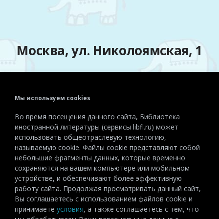
Москва, ул. Николоямская, 1
Мы используем cookies
Телефон:
+7 (495) 915-72-81
Во время посещения данного сайта, Библиотека
Эл. почта:
detiinostranki@libfl.ru
иностранной литературы (сервисы libfl.ru) может
использовать общеотраслевую технологию,
называемую cookie. Файлы cookie представляют собой
небольшие фрагменты данных, которые временно
сохраняются на вашем компьютере или мобильном
устройстве, и обеспечивают более эффективную
работу сайта. Продолжая просматривать данный сайт,
Вы соглашаетесь с использованием файлов cookie и
принимаете
условия
, а также соглашаетесь с тем, что