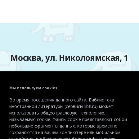
Москва, ул. Николоямская, 1
Мы используем cookies
Телефон:
+7 (495) 915-72-81
Во время посещения данного сайта, Библиотека
Эл. почта:
detiinostranki@libfl.ru
иностранной литературы (сервисы libfl.ru) может
использовать общеотраслевую технологию,
называемую cookie. Файлы cookie представляют собой
небольшие фрагменты данных, которые временно
сохраняются на вашем компьютере или мобильном
устройстве, и обеспечивают более эффективную