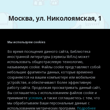
Москва, ул. Николоямская, 1
Мы используем cookies
Телефон:
+7 (495) 915-72-81
Во время посещения данного сайта, Библиотека
Эл. почта:
detiinostranki@libfl.ru
иностранной литературы (сервисы libfl.ru) может
использовать общеотраслевую технологию,
называемую cookie. Файлы cookie представляют собой
небольшие фрагменты данных, которые временно
сохраняются на вашем компьютере или мобильном
устройстве, и обеспечивают более эффективную
работу сайта. Продолжая просматривать данный сайт,
Вы соглашаетесь с использованием файлов cookie и
принимаете
условия
, а также соглашаетесь с тем, что
мы обрабатываем Ваши персональные данные с
использованием метрических программ.
Подробнее