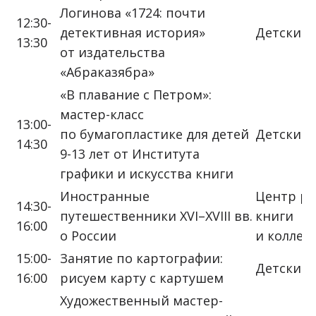
Логинова «1724: почти
12:30-
детективная история»
Детский 
13:30
от издательства
«Абраказябра»
«В плавание с Петром»:
мастер-класс
13:00-
по бумагопластике для детей
Детский 
14:30
9-13 лет от Института
графики и искусства книги
Иностранные
Центр ре
14:30-
путешественники XVI–XVIII вв.
книги
16:00
о России
и коллек
15:00-
Занятие по картографии:
Детский 
16:00
рисуем карту с картушем
Художественный мастер-