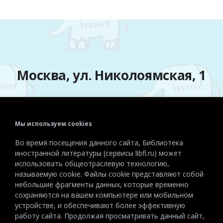
Москва, ул. Николоямская, 1
Мы используем cookies
Телефон:
+7 (495) 915-72-81
Во время посещения данного сайта, Библиотека
Эл. почта:
detiinostranki@libfl.ru
иностранной литературы (сервисы libfl.ru) может
использовать общеотраслевую технологию,
называемую cookie. Файлы cookie представляют собой
небольшие фрагменты данных, которые временно
сохраняются на вашем компьютере или мобильном
устройстве, и обеспечивают более эффективную
работу сайта. Продолжая просматривать данный сайт,