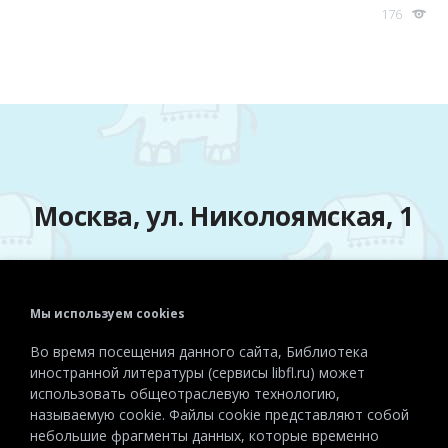
176
Москва, ул. Николоямская, 1
Мы используем cookies
Телефон:
+7 (495) 915-72-81
Во время посещения данного сайта, Библиотека
Эл. почта:
detiinostranki@libfl.ru
иностранной литературы (сервисы libfl.ru) может
использовать общеотраслевую технологию,
называемую cookie. Файлы cookie представляют собой
небольшие фрагменты данных, которые временно