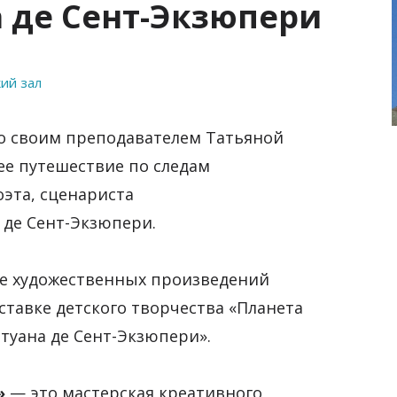
 де Сент-Экзюпери
ий зал
со своим преподавателем Татьяной
е путешествие по следам
оэта, сценариста
 де Сент-Экзюпери.
де художественных произведений
ставке детского творчества «Планета
нтуана де Сент-Экзюпери».
»
— это мастерская креативного