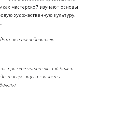
рамках мастерской изучают основы
ровую художественную культуру,
в.
удожник и преподаватель
еть при себе читательский билет
 удостоверяющего личность
 билета.