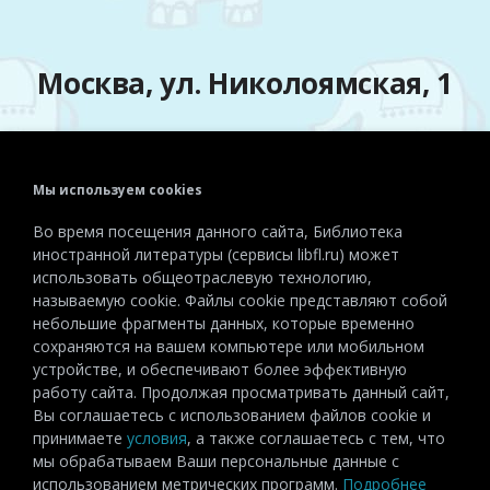
Москва, ул. Николоямская, 1
Мы используем cookies
Телефон:
+7 (495) 915-72-81
Во время посещения данного сайта, Библиотека
Эл. почта:
detiinostranki@libfl.ru
иностранной литературы (сервисы libfl.ru) может
использовать общеотраслевую технологию,
называемую cookie. Файлы cookie представляют собой
небольшие фрагменты данных, которые временно
сохраняются на вашем компьютере или мобильном
устройстве, и обеспечивают более эффективную
работу сайта. Продолжая просматривать данный сайт,
Вы соглашаетесь с использованием файлов cookie и
принимаете
условия
, а также соглашаетесь с тем, что
мы обрабатываем Ваши персональные данные с
использованием метрических программ.
Подробнее