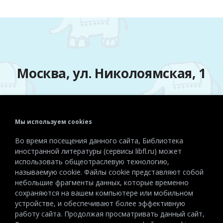
Москва, ул. Николоямская, 1
Мы используем cookies
Телефон:
+7 (495) 915-72-81
Во время посещения данного сайта, Библиотека
Эл. почта:
detiinostranki@libfl.ru
иностранной литературы (сервисы libfl.ru) может
использовать общеотраслевую технологию,
называемую cookie. Файлы cookie представляют собой
небольшие фрагменты данных, которые временно
сохраняются на вашем компьютере или мобильном
устройстве, и обеспечивают более эффективную
работу сайта. Продолжая просматривать данный сайт,