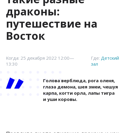
драконы:
путешествие на
Восток
Когда: 25 декабря 2022 12:00—
Где:
Детский
13:30
зал
Голова верблюда, рога оленя,
глаза демона, шея змеи, чешуя
карпа, когти орла, лапы тигра
и уши коровы.