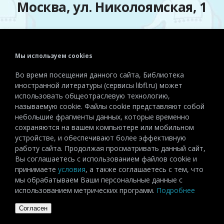
Москва, ул. Николоямская, 1
Мы используем cookies
Телефон:
+7 (495) 915-72-81
Во время посещения данного сайта, Библиотека
Эл. почта:
detiinostranki@libfl.ru
иностранной литературы (сервисы libfl.ru) может
использовать общеотраслевую технологию,
называемую cookie. Файлы cookie представляют собой
небольшие фрагменты данных, которые временно
сохраняются на вашем компьютере или мобильном
устройстве, и обеспечивают более эффективную
работу сайта. Продолжая просматривать данный сайт,
Вы соглашаетесь с использованием файлов cookie и
принимаете
условия
, а также соглашаетесь с тем, что
мы обрабатываем Ваши персональные данные с
использованием метрических программ.
Подробнее
Согласен