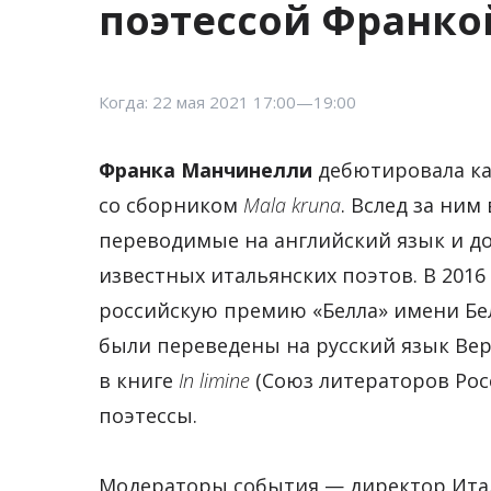
поэтессой Франк
Когда: 22 мая 2021 17:00—19:00
Франка Манчинелли
дебютировала как
со сборником
Mala kruna
. Вслед за ним
переводимые на английский язык и 
известных итальянских поэтов. В 2016
российскую премию «Белла» имени Бе
были переведены на русский язык Ве
в книге
In limine
(Союз литераторов Росс
поэтессы.
Модераторы события — директор Итал